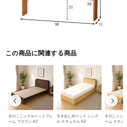
この商品に関連する商品
すのこシングルベッドフレ
引き出し付ベッド シング
すのこシング
ーム ブラウン AZ
ル ナチュラル AZ
ーム ナチュラ