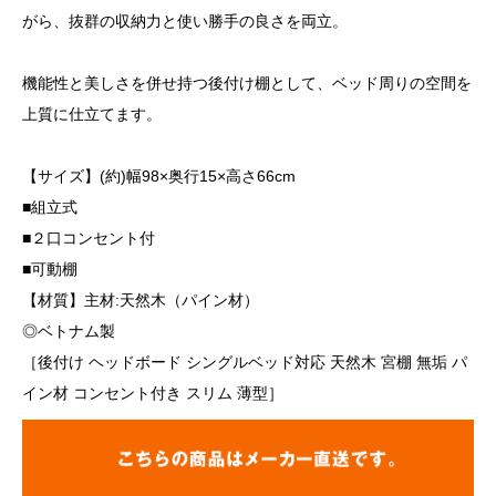
がら、抜群の収納力と使い勝手の良さを両立。
機能性と美しさを併せ持つ後付け棚として、ベッド周りの空間を
上質に仕立てます。
【サイズ】(約)幅98×奥行15×高さ66cm
■組立式
■２口コンセント付
■可動棚
【材質】主材:天然木（パイン材）
◎ベトナム製
［後付け ヘッドボード シングルベッド対応 天然木 宮棚 無垢 パ
イン材 コンセント付き スリム 薄型］