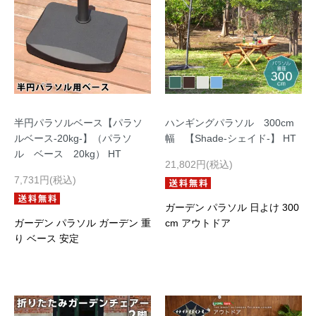
半円パラソルベース【パラソ
ハンギングパラソル 300cm
ルベース-20kg-】（パラソ
幅 【Shade-シェイド-】 HT
ル ベース 20kg） HT
21,802円(税込)
7,731円(税込)
ガーデン パラソル 日よけ 300
ガーデン パラソル ガーデン 重
cm アウトドア
り ベース 安定