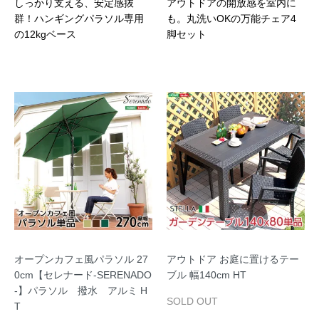
しっかり支える、安定感抜
アウトドアの開放感を室内に
群！ハンギングパラソル専用
も。丸洗いOKの万能チェア4
の12kgベース
脚セット
オープンカフェ風パラソル 27
アウトドア お庭に置けるテー
0cm【セレナード-SERENADO
ブル 幅140cm HT
-】パラソル 撥水 アルミ H
SOLD OUT
T