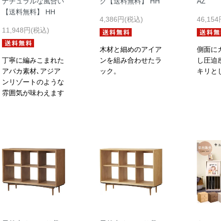
ナチュラルな風合い
ク【送料無料】 HH
AZ
【送料無料】 HH
4,386円(税込)
46,15
11,948円(税込)
木材と細めのアイア
側面に
丁寧に編みこまれた
ンを組み合わせたラ
し圧迫
アバカ素材､アジア
ック。
キリと
ンリゾートのような
雰囲気が味わえます