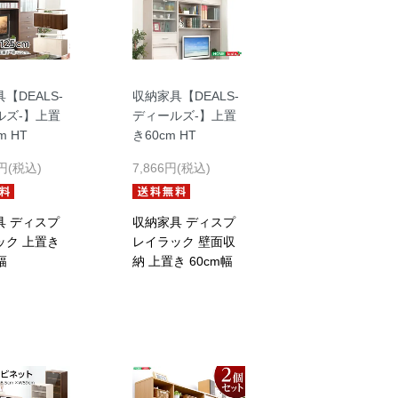
【DEALS-
収納家具【DEALS-
ルズ-】上置
ディールズ-】上置
m HT
き60cm HT
2円(税込)
7,866円(税込)
具 ディスプ
収納家具 ディスプ
ック 上置き
レイラック 壁面収
幅
納 上置き 60cm幅