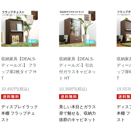
収納家具【DEALS-
収納家具【DEALS-
収納家具
ディールズ-】 フラ
ディールズ-】引出
ディール
ップ扉2枚タイプ H
付ガラスキャビネッ
ップ扉6
T
ト HT
T
10,492円(税込)
10,368円(税込)
19,55
ディスプレイラック
美しい木目とガラス
ディス
本棚 フラップチェ
扉で魅せる、収納力
本棚 
スト
抜群のキャビネット
スト