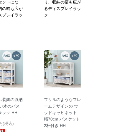
セントにな
り、収納の幅も広が
納の幅も広が
るディスプレイラッ
スプレイラッ
ク
ム装飾の収納
フリルのようなフレ
白い木のバス
ームデザインの ウ
ック HH
ッドキャビネット
幅70cm バスケット
0円(税込)
2杯付き HH