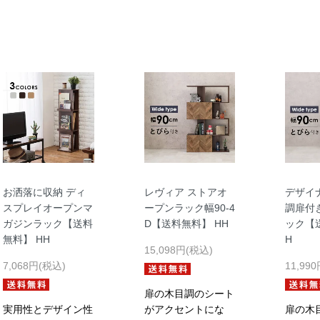
お洒落に収納 ディ
レヴィア ストアオ
デザイ
スプレイオープンマ
ープンラック幅90-4
調扉付
ガジンラック【送料
D【送料無料】 HH
ック【
無料】 HH
H
15,098円(税込)
7,068円(税込)
11,99
扉の木目調のシート
実用性とデザイン性
がアクセントにな
扉の木