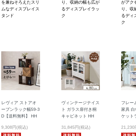
を兼ねそろえたスリ
り、収納の幅も広が
がアク
ムなディスプレイス
るディスプレイラッ
り、収
タンド
ク
るディ
ク
レヴィア ストアオ
ヴィンテージテイス
フレー
ープンラック幅59-3
ト ガラス扉付き桐
家具 
D【送料無料】 HH
キャビネット HH
ケットラ
9,308円(税込)
31,845円(税込)
21,23