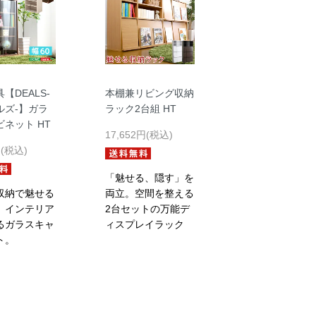
【DEALS-
本棚兼リビング収納
ルズ-】ガラ
ラック2台組 HT
ネット HT
17,652円(税込)
円(税込)
「魅せる、隠す」を
収納で魅せる
両立。空間を整える
。インテリア
2台セットの万能デ
るガラスキャ
ィスプレイラック
ト。