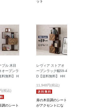
ット
ナブル 木目
レヴィア ストアオ
きオープンラ
ープンラック幅59-4
送料無料】 H
D【送料無料】 HH
11,948円(税込)
0円(税込)
扉の木目調のシート
目調のシート
がアクセントにな