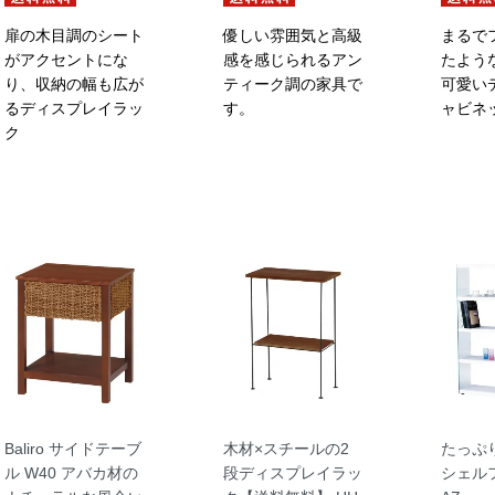
扉の木目調のシート
優しい雰囲気と高級
まるで
がアクセントにな
感を感じられるアン
たよう
り、収納の幅も広が
ティーク調の家具で
可愛い
るディスプレイラッ
す。
ャビネ
ク
Baliro サイドテーブ
木材×スチールの2
たっぷ
ル W40 アバカ材の
段ディスプレイラッ
シェル