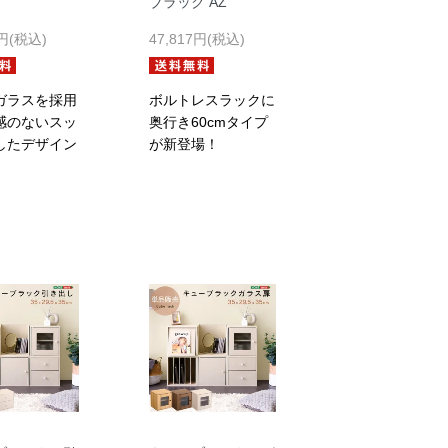
ブラック AZ
4円(税込)
47,817円(税込)
ガラスを採用
ボルトレスラックに
感のないスッ
奥行き60cmタイプ
したデザイン
が新登場！