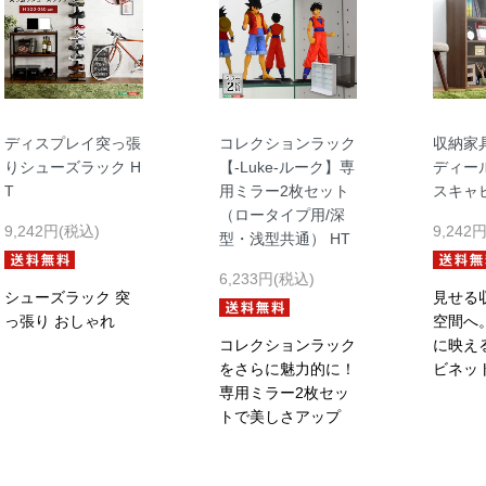
ディスプレイ突っ張
コレクションラック
収納家具
りシューズラック H
【-Luke-ルーク】専
ディー
T
用ミラー2枚セット
スキャビ
（ロータイプ用/深
9,242円(税込)
9,242
型・浅型共通） HT
6,233円(税込)
シューズラック 突
見せる
っ張り おしゃれ
空間へ
コレクションラック
に映え
をさらに魅力的に！
ビネッ
専用ミラー2枚セッ
トで美しさアップ