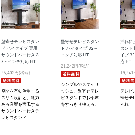
壁寄せテレビスタン
壁寄せテレビスタン
揺れに
ド ハイタイプ 専用
ド ハイタイプ 32～
タンド
サウンドバー付き 3
インチ対応 HT
イプ 3
2～インチ対応 HT
応 HT
21,242円(税込)
25,402円(税込)
19,24
シンプルでスタイリ
空間を有効活用する
ッシュ、壁寄せテレ
テレビ
スリム設計と、迫力
ビスタンドでお部屋
寄せテ
ある音響を実現する
をすっきり整える。
ゃれ
サウンドバー付きテ
レビスタンド