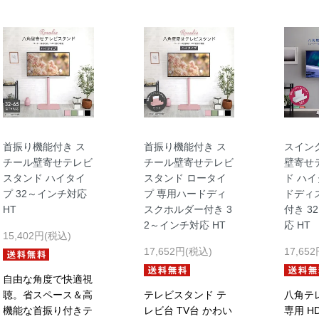
首振り機能付き ス
首振り機能付き ス
スイン
チール壁寄せテレビ
チール壁寄せテレビ
壁寄せ
スタンド ハイタイ
スタンド ロータイ
ド ハイ
プ 32～インチ対応
プ 専用ハードディ
ドディ
HT
スクホルダー付き 3
付き 3
2～インチ対応 HT
応 HT
15,402円(税込)
17,652円(税込)
17,65
自由な角度で快適視
聴。省スペース＆高
テレビスタンド テ
八角テ
機能な首振り付きテ
レビ台 TV台 かわい
専用 H