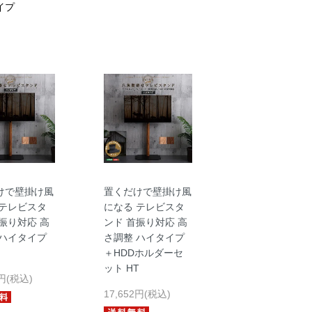
イプ
けで壁掛け風
置くだけで壁掛け風
 テレビスタ
になる テレビスタ
振り対応 高
ンド 首振り対応 高
 ハイタイプ
さ調整 ハイタイプ
＋HDDホルダーセ
ット HT
2円(税込)
17,652円(税込)