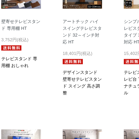
壁寄せテレビスタン
アートチック ハイ
シンプ
ド 専用棚 HT
スイングテレビスタ
レビス
ンド 32～インチ対
タイプ 
3,752円(税込)
応 HT
対応 H
18,401円(税込)
15,40
テレビスタンド 専
用棚 おしゃれ
デザインスタンド
テレビ
壁寄せテレビスタン
レビ台 
ド スイング 高さ調
ナチュ
整
ル