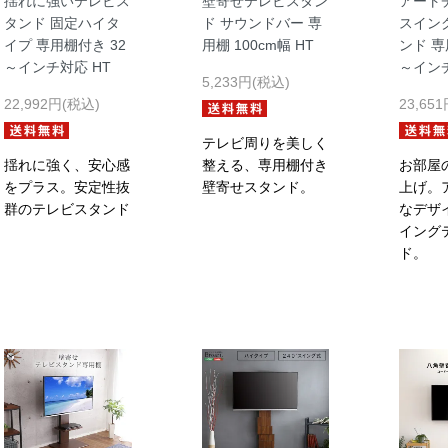
揺れに強いテレビス
壁寄せテレビスタン
アート
タンド 固定ハイタ
ド サウンドバー 専
スイン
イプ 専用棚付き 32
用棚 100cm幅 HT
ンド 専
～インチ対応 HT
～インチ
5,233円(税込)
22,992円(税込)
23,65
テレビ周りを美しく
揺れに強く、安心感
整える、専用棚付き
お部屋
をプラス。安定性抜
壁寄せスタンド。
上げ。
群のテレビスタンド
なデザ
イング
ド。