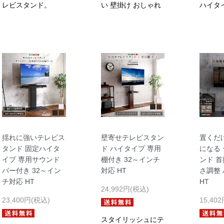
レビスタンド。
い 壁掛け おしゃれ
ハイタ
揺れに強いテレビス
壁寄せテレビスタン
置くだ
タンド 固定ハイタ
ド ハイタイプ 専用
になる
イプ 専用サウンド
棚付き 32～インチ
ンド 首
バー付き 32～イン
対応 HT
さ調整
チ対応 HT
HT
24,992円(税込)
23,400円(税込)
15,40
スタイリッシュにテ