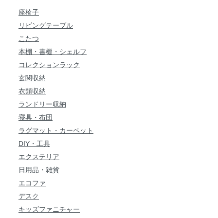
座椅子
リビングテーブル
こたつ
本棚・書棚・シェルフ
コレクションラック
玄関収納
衣類収納
ランドリー収納
寝具・布団
ラグマット・カーペット
DIY・工具
エクステリア
日用品・雑貨
エコファ
デスク
キッズファニチャー