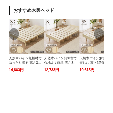
おすすめ木製ベッド
＜
＞
天然木パイン無垢材で
天然木パイン無垢材で
天然木パイン無垢材を
ゆったり眠る 高さ3段
心地よく眠る 高さ3段
楽しむ 高さ3段階調節
階調節対応 セミダブル
階調節対応 シングルす
対応 セミシングルす
14,863円
12,733円
10,615円
すのこベッド HH
のこベッド HH
こベッド HH