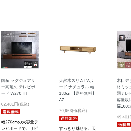
国産 ラグジュアリ
天然木スリムTVボ
木目デ
ー高耐久 テレビボ
ード ナチュラル 幅
材ミッ
ード W270 HT
180cm【送料無料】
調テレ
AZ
容量収
62,401円(税込)
幅180c
70,963円(税込)
49,40
幅270cmの大容量テ
レビボードで、リビ
すっきり魅せる、天