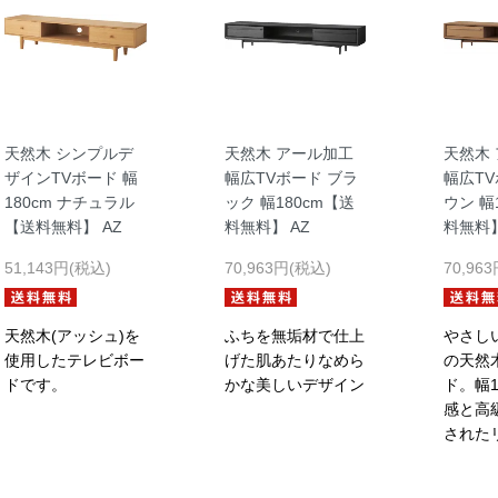
天然木 シンプルデ
天然木 アール加工
天然木
ザインTVボード 幅
幅広TVボード ブラ
幅広TV
180cm ナチュラル
ック 幅180cm【送
ウン 幅
【送料無料】 AZ
料無料】 AZ
料無料】
51,143円(税込)
70,963円(税込)
70,96
天然木(アッシュ)を
ふちを無垢材で仕上
やさし
使用したテレビボー
げた肌あたりなめら
の天然
ドです。
かな美しいデザイン
ド。幅1
感と高
された