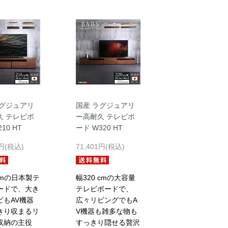
ラグジュアリ
国産 ラグジュアリ
久 テレビボ
ー高耐久 テレビボ
10 HT
ード W320 HT
1円(税込)
71,401円(税込)
cmの日本製テ
幅320 cmの大容量
ードで、大き
テレビボードで、
ビもAV機器
広々リビングでもA
きり収まるリ
V機器も雑多な物も
収納の主役
すっきり隠せる贅沢