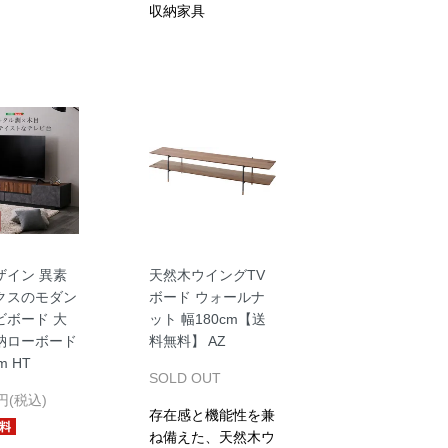
収納家具
ザイン 異素
天然木ウイングTV
クスのモダン
ボード ウォールナ
ビボード 大
ット 幅180cm【送
納ローボード
料無料】 AZ
m HT
SOLD OUT
1円(税込)
存在感と機能性を兼
ね備えた、天然木ウ