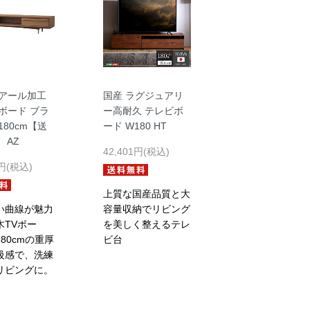
 アール加工
国産 ラグジュアリ
ボード ブラ
ー高耐久 テレビボ
180cm【送
ード W180 HT
 AZ
42,401円(税込)
3円(税込)
上質な国産品質と大
い曲線が魅力
容量収納でリビング
木TVボー
を美しく整えるテレ
80cmの重厚
ビ台
級感で、洗練
リビングに。