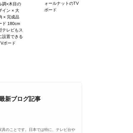
ォールナットのTV
ル調×木目の
ボード
イン × 大
 × 完成品
ド 180cm
型テレビもス
に設置できる
TVボード
る最新ブログ記事
家具のことです。日本では特に、テレビ台や