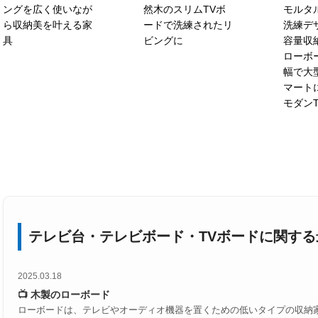
ングを広く使いなが
然木のスリムTVボ
モルタ
ら収納美を叶える家
ードで洗練されたリ
洗練デザ
具
ビングに
容量収納
ローボー
幅で大
マート
モダン
テレビ台・テレビボード・TVボードに関す
2025.03.18
📺 木製のローボード
ローボードは、テレビやオーディオ機器を置くための低いタイプの収納