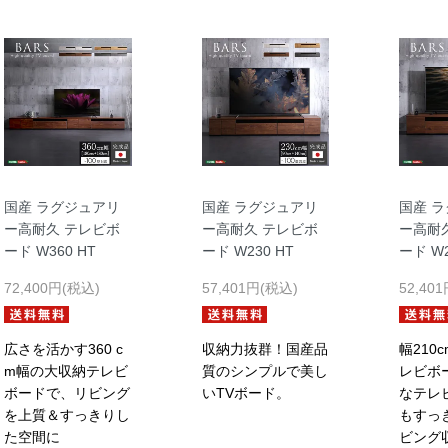
国産 ラグジュアリ
国産 ラグジュアリ
国産 
ー高耐久 テレビボ
ー高耐久 テレビボ
ー高耐
ード W360 HT
ード W230 HT
ード W2
72,400円(税込)
57,401円(税込)
52,40
広さを活かす360 c
収納力抜群！国産品
幅210
m幅の大収納テレビ
質のシンプルで美し
レビボ
ボードで、リビング
いTVボード。
なテレ
を上質＆すっきりし
もすっ
た空間に
ビング