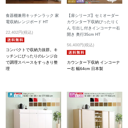
食器棚兼用キッチンラック 家
【扉シリーズ】セミオーダー
電収納レンジボード HT
カウンター下収納ぴったりく
ん 引出し付きインコーナー右
22,402円(税込)
開き 奥行35cm HT
56,400円(税込)
コンパクトで収納力抜群。キ
ッチンにぴったりのレンジ台
で調理スペースをすっきり整
カウンター下収納 インコーナ
理
ー右 幅64cm 日本製