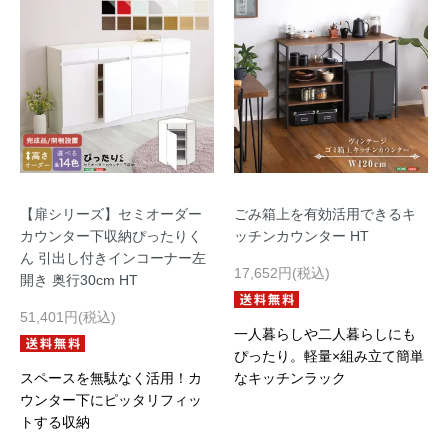
【扉シリーズ】セミオーダー
ごみ箱上を有効活用できるキ
カウンター下収納ぴったりく
ッチンカウンター HT
ん 引出し付きインコーナー左
17,652円(税込)
開き 奥行30cm HT
51,401円(税込)
一人暮らしや二人暮らしにも
ぴったり。軽量×組み立て簡単
スペースを無駄なく活用！カ
なキッチンラック
ウンター下にピッタリフィッ
トする収納