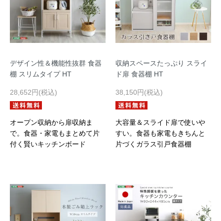
デザイン性＆機能性抜群 食器
収納スペースたっぷり スライ
棚 スリムタイプ HT
ド扉 食器棚 HT
28,652円(税込)
38,150円(税込)
オープン収納から扉収納ま
大容量＆スライド扉で使いや
で。食器・家電もまとめて片
すい。食器も家電もきちんと
付く賢いキッチンボード
片づくガラス引戸食器棚