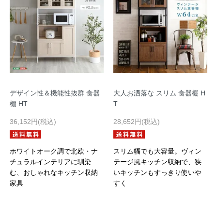
デザイン性＆機能性抜群 食器
大人お洒落な スリム 食器棚 H
棚 HT
T
36,152円(税込)
28,652円(税込)
ホワイトオーク調で北欧・ナ
スリム幅でも大容量。ヴィン
チュラルインテリアに馴染
テージ風キッチン収納で、狭
む、おしゃれなキッチン収納
いキッチンもすっきり使いや
家具
すく