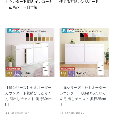
カウンター下収納 インコーナ
使える万能レンジボード
ー左 幅54cm 日本製
【扉シリーズ】セミオーダー
【扉シリーズ】セミオーダー
カウンター下収納ぴったりく
カウンター下収納ぴったりく
ん 引出しチェスト 奥行30cm
ん 引出しチェスト 奥行25cm
HT
HT
44,151円(税込)
41,152円(税込)