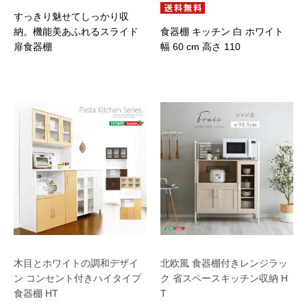
すっきり魅せてしっかり収
納。機能美あふれるスライド
食器棚 キッチン 白 ホワイト
扉食器棚
幅 60 cm 高さ 110
木目とホワイトの調和デザイ
北欧風 食器棚付きレンジラッ
ン コンセント付きハイタイプ
ク 省スペースキッチン収納 H
食器棚 HT
T