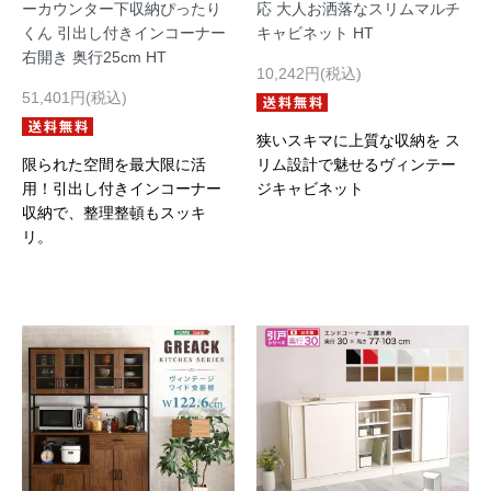
ーカウンター下収納ぴったり
応 大人お洒落なスリムマルチ
くん 引出し付きインコーナー
キャビネット HT
右開き 奥行25cm HT
10,242円(税込)
51,401円(税込)
狭いスキマに上質な収納を ス
限られた空間を最大限に活
リム設計で魅せるヴィンテー
用！引出し付きインコーナー
ジキャビネット
収納で、整理整頓もスッキ
リ。