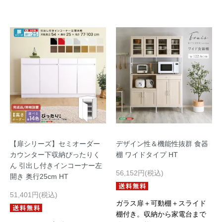
【扉シリーズ】セミオーダー
デザイン性＆機能性抜群 食器
カウンター下収納ぴったりく
棚 ワイドタイプ HT
ん 引出し付きインコーナー左
56,152円(税込)
開き 奥行25cm HT
51,401円(税込)
ガラス扉＋可動棚＋スライド
棚付き。収納から家電台まで