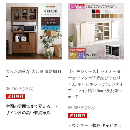
大人お洒落な 大容量 食器棚 H
【引戸シリーズ】セミオーダ
T
ーカウンター下収納ぴったり
くん キャビネット(ポリカタイ
36,152円(税込)
プ グレイ) 幅120cm×奥行30c
m HT
空間の雰囲気まで変える、デ
86,653円(税込)
ザイン性の高い収納家具
カウンター下収納 キャビネッ