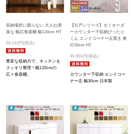
収納場所に困らない 大人お洒
【引戸シリーズ】セミオーダ
落な 幅広食器棚 幅120cm HT
ーカウンター下収納ぴったり
くん エンドコーナー左置き 奥
56,152円(税込)
行30cm HT
40,901円(税込)
豊富な収納力で、キッチンを
スッキリ整理！幅120cmの
広々食器棚。
カウンター下収納 エンドコー
ナー左 幅30cm 日本製