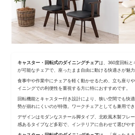
キャスター・回転式のダイニングチェア
は、360度回転
が可能なチェアで、座ったまま自由に動ける快適さが魅
食事中や作業中にチェアを軽く動かせるため、立ち座り
イニングでの利便性を重視する方に特におすすめです。
回転機能とキャスター付き設計により、狭い空間でも快
勢が崩れにくいのが特徴。ワークチェアとしても兼用で
デザインはモダンなスチール脚タイプ、北欧風木製フレ
感あるタイプなど多彩で、インテリアに合わせて選びや
キャスター・回転式のダイニングチェア
は、「座ったま