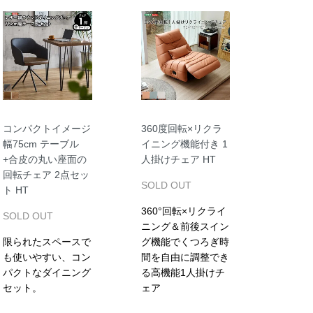
コンパクトイメージ
360度回転×リクラ
幅75cm テーブル
イニング機能付き 1
+合皮の丸い座面の
人掛けチェア HT
回転チェア 2点セッ
SOLD OUT
ト HT
360°回転×リクライ
SOLD OUT
ニング＆前後スイン
限られたスペースで
グ機能でくつろぎ時
も使いやすい、コン
間を自由に調整でき
パクトなダイニング
る高機能1人掛けチ
セット。
ェア