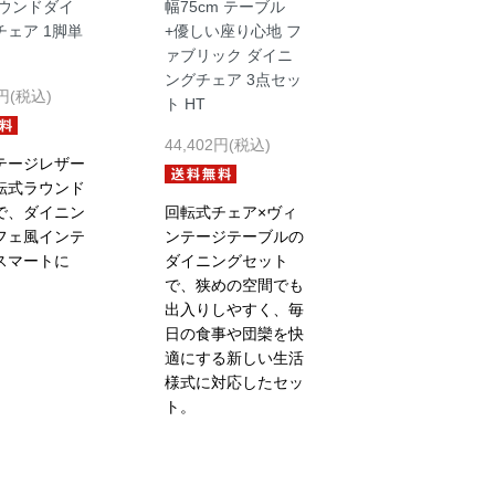
ラウンドダイ
幅75cm テーブル
チェア 1脚単
+優しい座り心地 フ
ァブリック ダイニ
ングチェア 3点セッ
2円(税込)
ト HT
44,402円(税込)
テージレザー
転式ラウンド
で、ダイニン
回転式チェア×ヴィ
フェ風インテ
ンテージテーブルの
スマートに
ダイニングセット
で、狭めの空間でも
出入りしやすく、毎
日の食事や団欒を快
適にする新しい生活
様式に対応したセッ
ト。