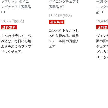
ァブリック ダイニ
ダイニングチェア 1
ー調 
ングチェア 1脚単品
脚単品 HT
ニング
HT
品 HT
18,401円(税込)
18,652円(税込)
19,40
コンパクトながらし
ふんわり優しく、包
っかり座れる。軽量
ヴィン
み込む。毎日に心地
スチール脚の万能チ
調の回
よさを添えるファブ
ェア
チェア
リックチェア。
グもカ
リアも