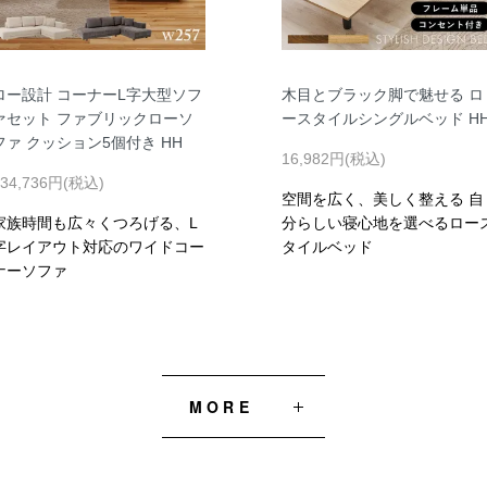
ロー設計 コーナーL字大型ソフ
木目とブラック脚で魅せる ロ
ァセット ファブリックローソ
ースタイルシングルベッド H
ファ クッション5個付き HH
16,982円(税込)
134,736円(税込)
空間を広く、美しく整える 自
家族時間も広々くつろげる、L
分らしい寝心地を選べるロー
字レイアウト対応のワイドコー
タイルベッド
ナーソファ
MORE