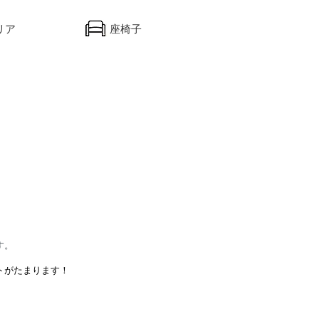
リア
座椅子
す。
ントがたまります！