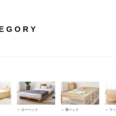
TEGORY
ド
＞ ローベッド
＞ 畳ベッド
＞ マ