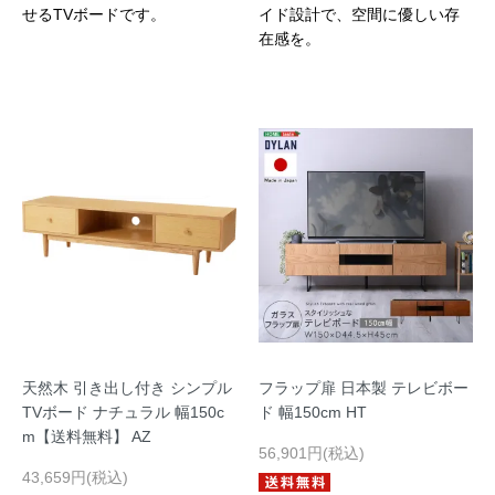
せるTVボードです。
イド設計で、空間に優しい存
在感を。
天然木 引き出し付き シンプル
フラップ扉 日本製 テレビボー
TVボード ナチュラル 幅150c
ド 幅150cm HT
m【送料無料】 AZ
56,901円(税込)
43,659円(税込)