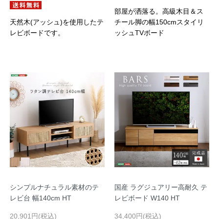
部屋が洒落る。高級木目＆ス
天然木(アッシュ)を使用したテ
チール脚の幅150cmスタイリ
レビボードです。
ッシュTVボード
シンプルナチュラル素材のテ
国産 ラグジュアリー高耐久 テ
レビ台 幅140cm HT
レビボード W140 HT
20,901円(税込)
34,400円(税込)