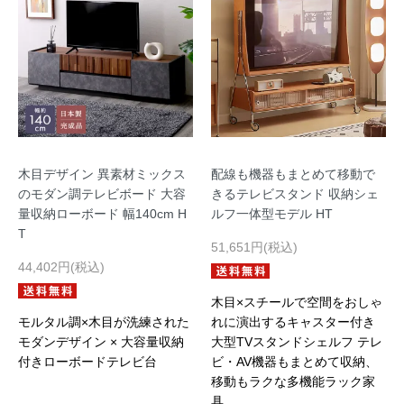
木目デザイン 異素材ミックス
配線も機器もまとめて移動で
のモダン調テレビボード 大容
きるテレビスタンド 収納シェ
量収納ローボード 幅140cm H
ルフ一体型モデル HT
T
51,651円(税込)
44,402円(税込)
木目×スチールで空間をおしゃ
モルタル調×木目が洗練された
れに演出するキャスター付き
モダンデザイン × 大容量収納
大型TVスタンドシェルフ テレ
付きローボードテレビ台
ビ・AV機器もまとめて収納、
移動もラクな多機能ラック家
具