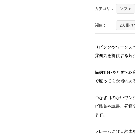
カテゴリ：
ソファ
関連：
2人掛け
リビングやワークス
雰囲気を提供する片
幅約184×奥行約93
で座っても余裕のあ
つなぎ目のないワン
ビ鑑賞や読書、昼寝
ます。
フレームには天然木