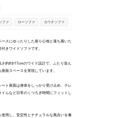
ソファ
ローソファ
カウチソファ
ペースにゆったりした座り心地と落ち着いた
肘付きワイドソファです。
×高さ約83/77cmのワイド設計で、ふたり並ん
る座面スペースを実現しています。
シート座面は身体をしっかり受け止め、テレ
タイムなど日常のくつろぎ時間にフィットし
を使用し、安定性とナチュラルな風合いを兼