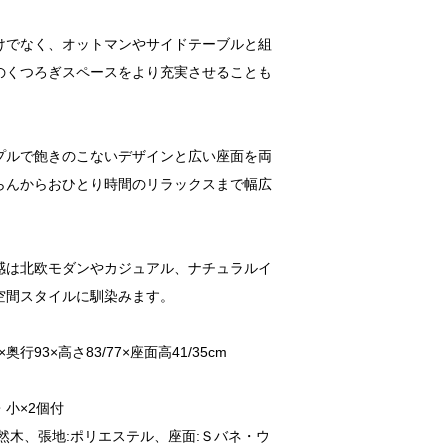
けでなく、オットマンやサイドテーブルと組
のくつろぎスペースをより充実させることも
プルで飽きのこないデザインと広い座面を両
らんからおひとり時間のリラックスまで幅広
感は北欧モダンやカジュアル、ナチュラルイ
空間スタイルに馴染みます。
奥行93×高さ83/77×座面高41/35cm
・小×2個付
然木、張地:ポリエステル、座面:Ｓバネ・ウ