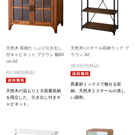
天然木 収納たっぷり引き出し
天然木×スチール収納ラック ブ
付キャビネット ブラウン 幅80
ラウン AZ
cm AZ
38,531円(税込)
40,748円(税込)
異素材ミックスで魅せる収
天然木の温もりと大容量収納
納。天然木とスチールの美し
を両立した、引き出し付きキ
い調和。
ャビネット。