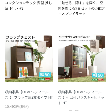
コレクションラック 深型 推し
「魅せる、隠す」を両立。空
活 おしゃれ
間を整える2台セットの万能デ
ィスプレイラック
収納家具【DEALS-ディール
収納家具【DEALS-ディール
ズ-】 フラップ扉2枚タイプ HT
ズ-】引出付ガラスキャビネッ
ト HT
10,492円(税込)