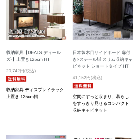
収納家具【DEALS-ディール
日本製木目サイドボード 扉付
ズ-】上置き125cm HT
き×スチール脚 スリム収納キャ
ビネット ショートタイプ HT
20,742円(税込)
41,152円(税込)
収納家具 ディスプレイラック
上置き 125cm幅
空間にすっと収まり、暮らし
をすっきり見せるコンパクト
収納キャビネット