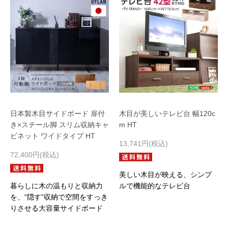
日本製木目サイドボード 扉付
木目が美しいテレビ台 幅120c
き×スチール脚 スリム収納キャ
m HT
ビネット ワイドタイプ HT
13,741円(税込)
72,400円(税込)
美しい木目が映える、シンプ
暮らしに木の温もりと収納力
ルで機能的なテレビ台
を、“隠す”収納で空間をすっき
りさせる大容量サイドボード