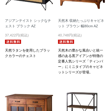
アジアンテイスト シックなチ
天然木 収納たっぷりキャビネ
ェスト ブラック AZ
ット ブラウン 幅80cm AZ
37,422円(税込)
40,748円(税込)
天然ラタンを使用したブラッ
天然木の豊かな風合いと統一
クカラーのチェスト
感のある黒アイアンが特徴の
定番人気シリーズ「ティンバ
ー」にミニタイプのキャビネ
ットシリーズが登場。