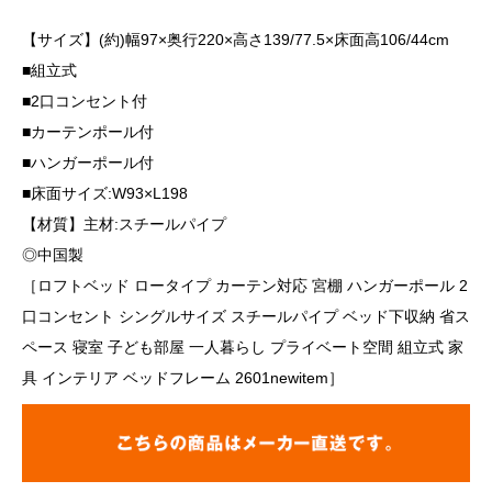
【サイズ】(約)幅97×奥行220×高さ139/77.5×床面高106/44cm
■組立式
■2口コンセント付
■カーテンポール付
■ハンガーポール付
■床面サイズ:W93×L198
【材質】主材:スチールパイプ
◎中国製
［ロフトベッド ロータイプ カーテン対応 宮棚 ハンガーポール 2
口コンセント シングルサイズ スチールパイプ ベッド下収納 省ス
ペース 寝室 子ども部屋 一人暮らし プライベート空間 組立式 家
具 インテリア ベッドフレーム 2601newitem］