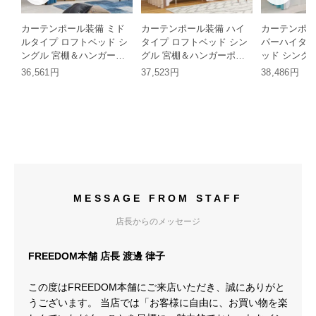
カーテンポール装備 ミド
カーテンポール装備 ハイ
カーテンポー
ルタイプ ロフトベッド シ
タイプ ロフトベッド シン
パーハイタイ
ングル 宮棚＆ハンガーポ
グル 宮棚＆ハンガーポー
ッド シング
ール付き スチール装飾フ
ル付き スチール装飾フレ
ガーポール付
36,561円
37,523円
38,486円
レーム HH
ーム HH
装飾フレーム 
MESSAGE FROM STAFF
店長からのメッセージ
FREEDOM本舗 店長 渡邊 律子
この度はFREEDOM本舗にご来店いただき、誠にありがと
うございます。 当店では「お客様に自由に、お買い物を楽