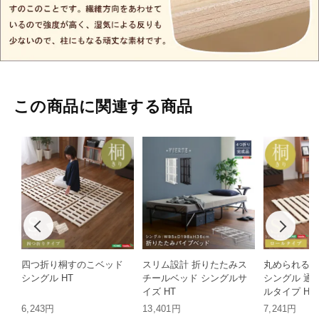
この商品に関連する商品
四つ折り桐すのこベッド
スリム設計 折りたたみス
丸められる桐
シングル HT
チールベッド シングルサ
シングル 通
イズ HT
ルタイプ HT
6,243円
13,401円
7,241円