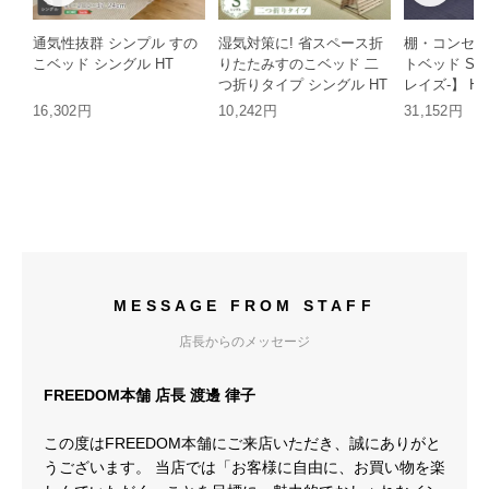
通気性抜群 シンプル すの
湿気対策に! 省スペース折
棚・コンセン
こベッド シングル HT
りたたみすのこベッド 二
トベッド Sサ
つ折りタイプ シングル HT
レイズ-】 HT
16,302円
10,242円
31,152円
MESSAGE FROM STAFF
店長からのメッセージ
FREEDOM本舗 店長 渡邊 律子
この度はFREEDOM本舗にご来店いただき、誠にありがと
うございます。 当店では「お客様に自由に、お買い物を楽