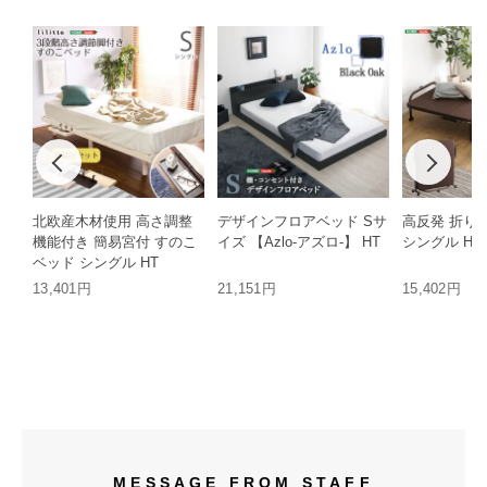
北欧産木材使用 高さ調整
デザインフロアベッド Sサ
高反発 折り
機能付き 簡易宮付 すのこ
イズ 【Azlo-アズロ-】 HT
シングル HT
ベッド シングル HT
13,401円
21,151円
15,402円
MESSAGE FROM STAFF