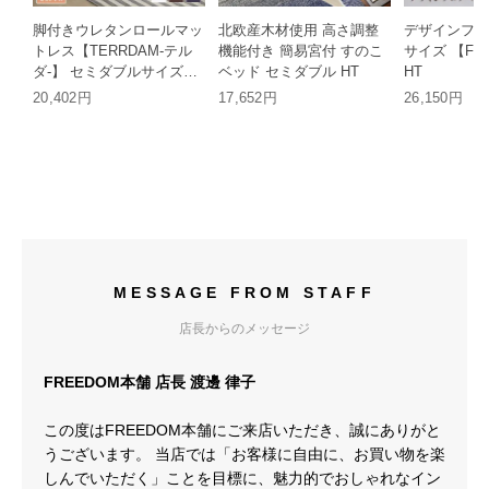
脚付きウレタンロールマッ
北欧産木材使用 高さ調整
デザインフロ
トレス【TERRDAM-テル
機能付き 簡易宮付 すのこ
サイズ 【Fal
ダ-】 セミダブルサイズ
ベッド セミダブル HT
HT
HT
20,402円
17,652円
26,150円
MESSAGE FROM STAFF
店長からのメッセージ
FREEDOM本舗 店長 渡邊 律子
この度はFREEDOM本舗にご来店いただき、誠にありがと
うございます。 当店では「お客様に自由に、お買い物を楽
しんでいただく」ことを目標に、魅力的でおしゃれなイン