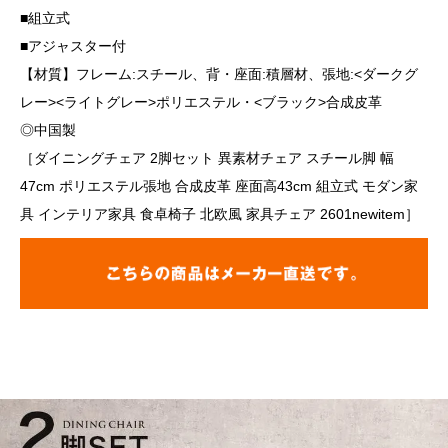
■組立式
■アジャスター付
【材質】フレーム:スチール、背・座面:積層材、張地:<ダークグ
レー><ライトグレー>ポリエステル・<ブラック>合成皮革
◎中国製
［ダイニングチェア 2脚セット 異素材チェア スチール脚 幅
47cm ポリエステル張地 合成皮革 座面高43cm 組立式 モダン家
具 インテリア家具 食卓椅子 北欧風 家具チェア 2601newitem］