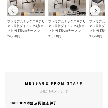
プレミアムミックスマテリ
プレミアムミックスマテリ
プレミアムミ
アル天板ダイニング4点セ
アル天板ダイニング4点セ
アル天板ダイ
ット 幅135cmテーブル＋
ット 幅135cmテーブル＋
ット 幅135
チェア2脚＋ベンチ HH
チェア2脚＋ベンチ HH
チェア4脚 H
29,728円
31,858円
33,990円
MESSAGE FROM STAFF
店長からのメッセージ
FREEDOM本舗 店長 渡邊 律子