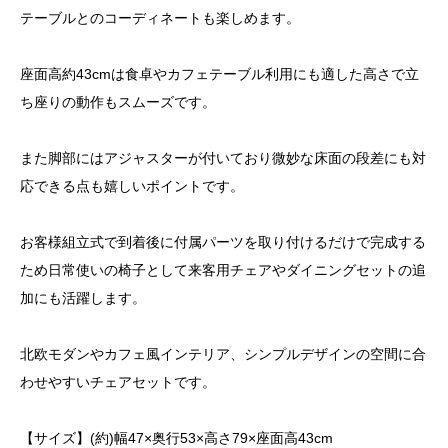
テーブルとのコーディネートも楽しめます。
座面高約43cmは食卓やカフェテーブル利用にも適した高さで立
ち座りの動作もスムーズです。
また脚部にはアジャスターが付いており微妙な床面の段差にも対
応できる点も嬉しいポイントです。
お客様組立式で到着後に付属パーツを取り付けるだけで完成する
ため日常使いの椅子として来客用チェアやダイニングセットの追
加にも活躍します。
北欧モダンやカフェ風インテリア、シンプルデザインの空間に合
わせやすいチェアセットです。
【サイズ】(約)幅47×奥行53×高さ79×座面高43cm