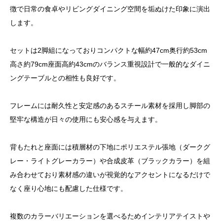
徴で日常の食卓やリビングダイニング空間を垢ぬけた印象に演出
します。
セットは2脚組になっておりコンパクトな幅約47cm奥行約53cm
高さ約79cm座面高約43cmのバランス重視設計で一般的なダイニ
ングテーブルとの相性も良好です。
フレームには耐久性と安定感のあるスチール素材を採用し脚部の
堅牢な構造が日々の使用にも安心感を与えます。
背もたれと座面には積層材の下地にポリエステル張地（ダークグ
レー・ライトグレーカラー）や合成皮革（ブラックカラー）を組
み合わせており素材感の違いが視覚的なアクセントになるだけで
なく座り心地にも配慮した仕様です。
複数のカラーバリエーションを選べるためインテリアテイストや