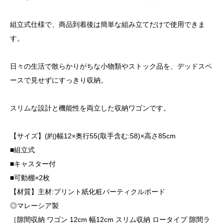
組立式仕様で、商品到着後は簡単な組み立てだけで使用できま
す。
日々の生活で散らかりがちな小物類やストック品を、デッドスペ
ースで見せずにすっきり収納。
スリムな設計と機能性を両立した収納ワゴンです。
【サイズ】(約)幅12×奥行55(取手含む:58)×高さ85cm
■組立式
■キャスター付
■可動棚×2枚
【材質】主材:プリント紙化粧パーティクルボード
◎マレーシア製
［隙間収納 ワゴン 12cm 幅12cm スリム収納 ロータイプ 隙間ラ