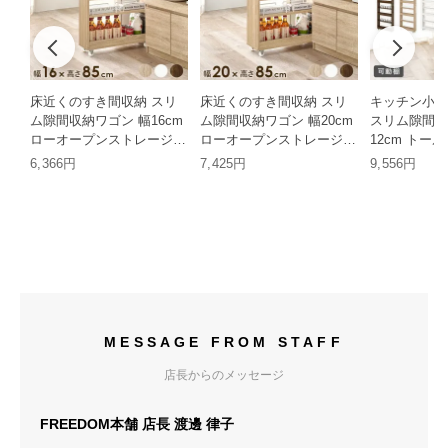
床近くのすき間収納 スリ
床近くのすき間収納 スリ
キッチン小物
ム隙間収納ワゴン 幅16cm
ム隙間収納ワゴン 幅20cm
スリム隙間収
ローオープンストレージ
ローオープンストレージ
12cm トー
HH
HH
ンストレージ 
6,366円
7,425円
9,556円
MESSAGE FROM STAFF
店長からのメッセージ
FREEDOM本舗 店長 渡邊 律子