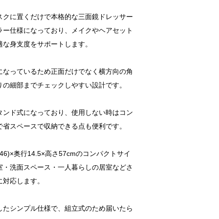
スクに置くだけで本格的な三面鏡ドレッサー
ラー仕様になっており、メイクやヘアセット
適な身支度をサポートします。
になっているため正面だけでなく横方向の角
りの細部までチェックしやすい設計です。
タンド式になっており、使用しない時はコン
で省スペースで収納できる点も便利です。
6)×奥行14.5×高さ57cmのコンパクトサイ
室・洗面スペース・一人暮らしの居室などさ
に対応します。
したシンプル仕様で、組立式のため届いたら