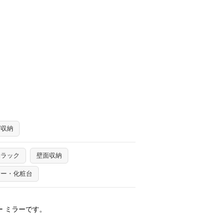
グ収納
納ラック
壁面収納
サー・化粧台
ー ミラーです。