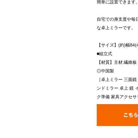
簡単に設置できます
自宅での身支度や毎
な卓上ミラーです。
【サイズ】(約)幅84(4
■組立式
【材質】主材:繊維板
◎中国製
［卓上ミラー 三面鏡 
ンドミラー 卓上 鏡 
ク準備 家具アクセサリー