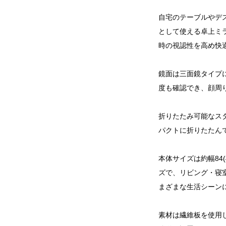
自宅のテーブルやデ
として使える卓上ミ
時の視認性を高め快
鏡面は三面鏡タイプ
度も確認でき、顔周
折りたたみ可能なス
パクトに折りたたん
本体サイズは約幅84(4
ズで、リビング・寝
まざまな生活シーン
素材は繊維板を使用