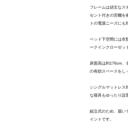
フレームは頑丈なス
セント付きの宮棚を
トの電源ニーズにも
ベッド下空間には衣
ークインクローゼッ
床面高は約176cm
の有効スペースをし
シングルマットレス対
な寝具もゆったり設
組立式のため、届い
イントです。