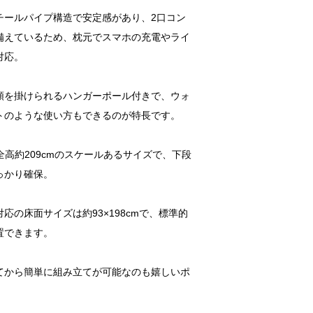
チールパイプ構造で安定感があり、2口コン
備えているため、枕元でスマホの充電やライ
対応。
類を掛けられるハンガーポール付きで、ウォ
トのような使い方もできるのが特長です。
、全高約209cmのスケールあるサイズで、下段
っかり確保。
応の床面サイズは約93×198cmで、標準的
置できます。
てから簡単に組み立てが可能なのも嬉しいポ