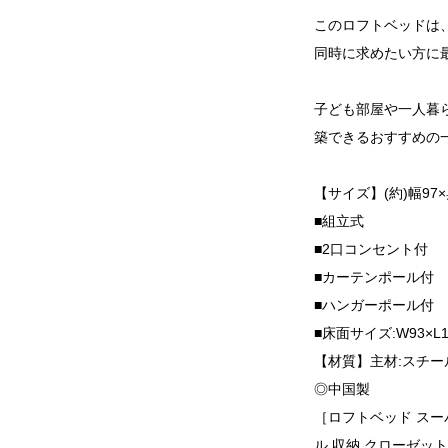
このロフトベッドは
同時に求めたい方に
子ども部屋や一人暮
築できるおすすめの
【サイズ】(約)幅97×奥
■組立式
■2口コンセント付
■カーテンポール付
■ハンガーポール付
■床面サイズ:W93×L1
【材質】主材:スチー
◎中国製
［ロフトベッド スー
ル 収納 クローゼット