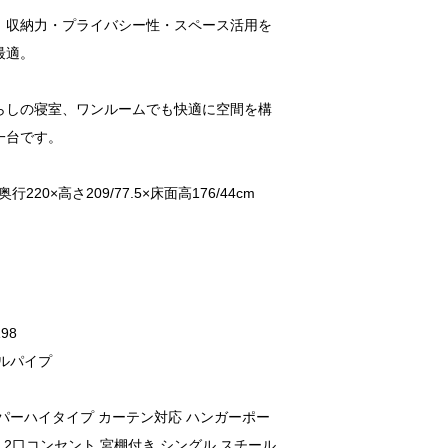
、収納力・プライバシー性・スペース活用を
最適。
らしの寝室、ワンルームでも快適に空間を構
一台です。
行220×高さ209/77.5×床面高176/44cm
98
ルパイプ
パーハイタイプ カーテン対応 ハンガーポー
 2口コンセント 宮棚付き シングル スチール