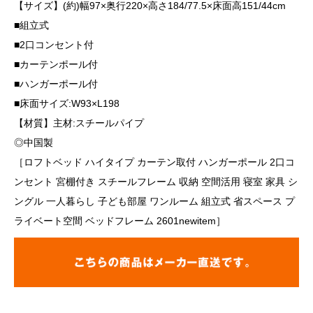
【サイズ】(約)幅97×奥行220×高さ184/77.5×床面高151/44cm
■組立式
■2口コンセント付
■カーテンポール付
■ハンガーポール付
■床面サイズ:W93×L198
【材質】主材:スチールパイプ
◎中国製
［ロフトベッド ハイタイプ カーテン取付 ハンガーポール 2口コ
ンセント 宮棚付き スチールフレーム 収納 空間活用 寝室 家具 シ
ングル 一人暮らし 子ども部屋 ワンルーム 組立式 省スペース プ
ライベート空間 ベッドフレーム 2601newitem］