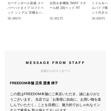
カーテンポール装備 スー
分割＆多機能 3WAY スチ
ミドル＆ハイ
パーハイタイプ ロフトベ
ール材 2段ベッド HT
ルパイプ構造
ッド シングル 宮棚＆ハン
ント付きロフ
ガーポール付き スチール
38,486円
35,901円
39,900円
装飾フレーム HH
MESSAGE FROM STAFF
店長からのメッセージ
FREEDOM本舗 店長 渡邊 律子
この度はFREEDOM本舗にご来店いただき、誠にありがと
うございます。 当店では「お客様に自由に、お買い物を楽
しんでいただく」ことを目標に、魅力的でおしゃれなイン
テリア家具を 取り揃えてまいります。