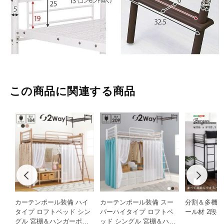
この商品に関連する商品
カーテンポール装備 ハイ
カーテンポール装備 スー
分割＆多機能 
タイプ ロフトベッド シン
パーハイタイプ ロフトベ
ール材 2段ベ
グル 宮棚＆ハンガーポー
ッド シングル 宮棚＆ハン