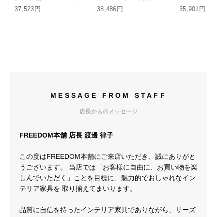
ル付き スチール装飾フレ
ガーポール付き スチール
37,523円
38,486円
35,901円
ーム HH
装飾フレーム HH
MESSAGE FROM STAFF
店長からのメッセージ
FREEDOM本舗 店長 渡邊 律子
この度はFREEDOM本舗にご来店いただき、誠にありがと
うございます。 当店では「お客様に自由に、お買い物を楽
しんでいただく」ことを目標に、魅力的でおしゃれなイン
テリア家具を 取り揃えてまいります。
品質に自信を持ったインテリア家具でありながら、リーズ