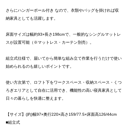
さらにハンガーポール付き なので、衣類やバッグを掛ければ収
納家具としても活躍します。
床面サイズは幅約93×長さ198cmで、一般的なシングルマットレ
スが設置可能（※マットレス・カーテン別売）。
組立式仕様で、届いてから簡単な組み立て作業を行うだけで使い
始められるのも嬉しいポイントです。
使い方次第で、ロフト下をワークスペース・収納スペース・くつ
ろぎエリアとして自在に活用でき、機能性の高い寝具家具として
日々の暮らしを快適に整えます。
【サイズ】(約)幅97×奥行220×高さ159/77.5×床面高126/44cm
■組立式