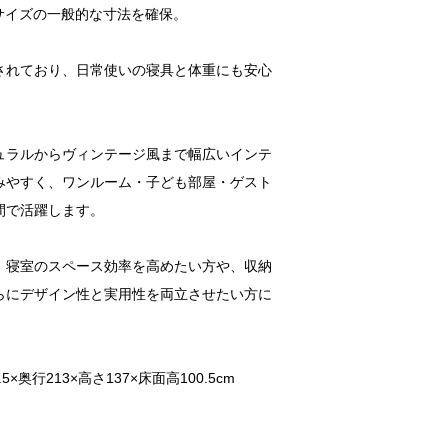
グルサイズの一般的な寸法を確保。
されており、日常使いの寝具と体重にも安心
ュラルからヴィンテージ風まで幅広いインテ
みやすく、ワンルーム・子ども部屋・ゲスト
間で活躍します。
、寝室のスペース効率を高めたい方や、収納
らにデザイン性と実用性を両立させたい方に
。
5×奥行213×高さ137×床面高100.5cm