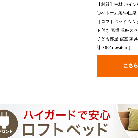
【材質】主材:パイン
◎ベトナム製/中国製
［ロフトベッド シン
ト付き 宮棚 収納ス
子ども部屋 寝室 家具
計 2601newitem］