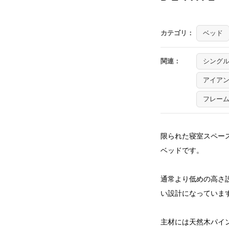
カテゴリ：
ベッド
関連：
シング
アイア
フレー
限られた寝室スペー
ベッドです。
通常より低めの高さ
い設計になっていま
主材には天然木パイ