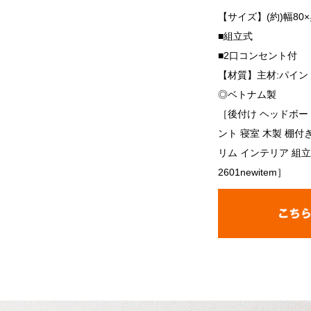
【サイズ】(約)幅80×
■組立式
■2口コンセント付
【材質】主材:パイン
◎ベトナム製
［後付け ヘッドボー
ント 寝室 木製 棚付
リム インテリア 組立
2601newitem］