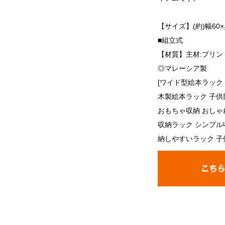
【サイズ】(約)幅60×
■組立式
【材質】主材:プリ
◎マレーシア製
[ワイド型絵本ラック
木製絵本ラック 子供
おもちゃ収納 おしゃ
収納ラック シンプル
納しやすいラック 子供