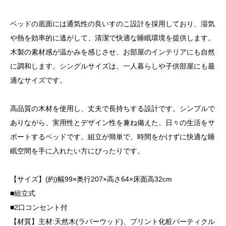
ベッドの底面には通気性の良いすのこ設計を採用しており、湿気
や熱を効率的に逃がして、清潔で快適な睡眠環境を提供します。
木製の素材感が温かみを感じさせ、お部屋のインテリアにも自然
に調和します。シングルサイズは、一人暮らしや子供部屋にも最
適なサイズです。
高品質の木材を使用し、丈夫で長持ちする設計です。シンプルで
ありながら、実用性とデザイン性を兼ね備えた、日々の生活をサ
ポートするベッドです。組立が簡単で、時間をかけずに快適な睡
眠空間を手に入れたい方にぴったりです。
【サイズ】(約)幅99×奥行207×高さ64×床面高32cm
■組立式
■2口コンセント付
【材質】主材:天然木(ラバーウッド)、プリント化粧パーティクル