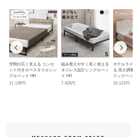
空間が広く見える コンセ
組み替えやすく長く使える
ホテルライク
ント付きロースタイルシン
ネジレス設計シングルベッ
る 高さ調整
グルベッド HH
ド HH
リックベッド 
11,138円
7,425円
19,113円