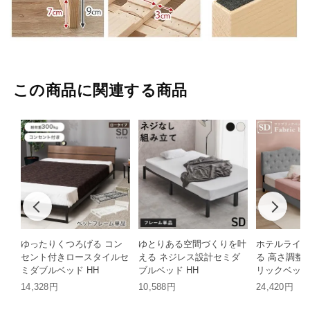
この商品に関連する商品
ゆったりくつろげる コン
ゆとりある空間づくりを叶
ホテルライク
セント付きロースタイルセ
える ネジレス設計セミダ
る 高さ調整
ミダブルベッド HH
ブルベッド HH
リックベッド
HH
14,328円
10,588円
24,420円