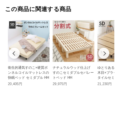
この商品に関連する商品
衛生的通気すのこ×硬質ボ
ナチュラルウッド仕上げ
ゆとりある寝
ンネルコイルマットレスの
すのこセミダブルセパレー
木目×ブラッ
快眠ベッド セミダブル HH
トベッド HH
タイルセミダ
HH
20,405円
29,975円
21,230円