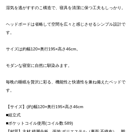
湿気を逃がすすのこ構造で、寝具を清潔に保つ工夫もしっかり。
ヘッドボードは省略して空間を広々と感じさせるシンプル設計で
す。
サイズは約幅120×奥行195×高さ46cm。
モダンな寝室に自然に馴染みます。
毎晩の睡眠を贅沢に彩る、機能性と快適性を兼ね備えたベッドで
す。
【サイズ】(約)幅120×奥行195×高さ46cm
■組立式
■ポケットコイル使用(コイル数:589)
【材質】主材:積層合板、張地:ポリエステル（裏面:不織布）、脚: