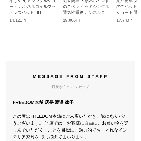
小さめ セミシングルショ
組立簡単 天然木パインす
組立簡単 天
ート ボンネルコイルマッ
のこベッド セミシングル
のこベッド 
トレスベッド HH
通気性重視 ボンネルコイ
ショート 通
ルマットレス付 HT
ネルコイルマ
14,121円
19,866円
17,743円
HT
MESSAGE FROM STAFF
店長からのメッセージ
FREEDOM本舗 店長 渡邊 律子
この度はFREEDOM本舗にご来店いただき、誠にありがと
うございます。 当店では「お客様に自由に、お買い物を楽
しんでいただく」ことを目標に、魅力的でおしゃれなイン
テリア家具を 取り揃えてまいります。