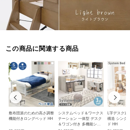
この商品に関連する商品
敷布団派のための高さ調整
システムベッド＆ワークス
L字デスク連
機能付きロングベッド HH
テーション 一体型 デスク
構造 シング
＆ワゴン付き 多機能シン
ド HH
グルベッド HH