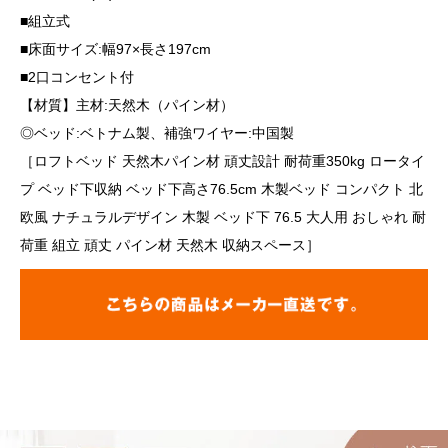
■組立式
■床面サイズ:幅97×長さ197cm
■2口コンセント付
【材質】主材:天然木（パイン材）
◎ベッド:ベトナム製、補強ワイヤー:中国製
［ロフトベッド 天然木パイン材 頑丈設計 耐荷重350kg ロータイ
プ ベッド下収納 ベッド下高さ76.5cm 木製ベッド コンパクト 北
欧風 ナチュラルデザイン 木製 ベッド下 76.5 大人用 おしゃれ 耐
荷重 組立 頑丈 パイン材 天然木 収納スペース］