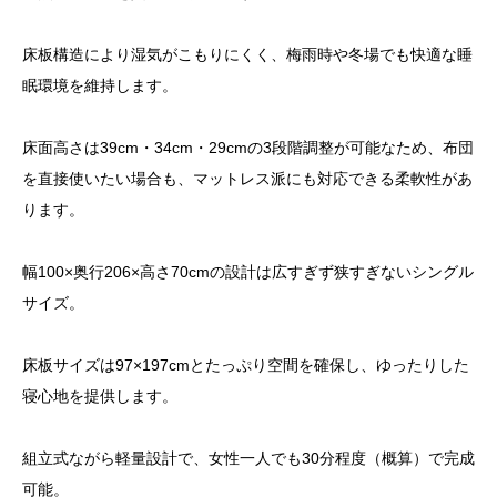
床板構造により湿気がこもりにくく、梅雨時や冬場でも快適な睡
眠環境を維持します。
床面高さは39cm・34cm・29cmの3段階調整が可能なため、布団
を直接使いたい場合も、マットレス派にも対応できる柔軟性があ
ります。
幅100×奥行206×高さ70cmの設計は広すぎず狭すぎないシングル
サイズ。
床板サイズは97×197cmとたっぷり空間を確保し、ゆったりした
寝心地を提供します。
組立式ながら軽量設計で、女性一人でも30分程度（概算）で完成
可能。