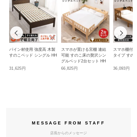
パイン材使用 強度高 木製
スマホが置ける宮棚 連結
スマホ棚付き
すのこベッド シングル HH
可能 すのこ床の贅沢シン
タイプ すのこ
グルベッド2台セット HH
31,625円
66,825円
36,093円
MESSAGE FROM STAFF
店長からのメッセージ