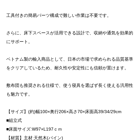
工具付きの簡易パーツ構成で難しい作業は不要です。
さらに、床下スペースが活用できる設計で、収納や通気を効果的
にサポート。
ベトナム製の輸入商品として、日本の市場で求められる品質基準
をクリアしているため、耐久性や安定性にも信頼が置けます。
敷布団も推奨される仕様で、使う寝具を選ばず長く使える汎用性
も魅力です。
【サイズ】(約)幅100×奥行206×高さ70×床面高39/34/29cm
■組立式
■床面サイズ:W97×L197ｃｍ
【材質】主材:天然木(パイン)