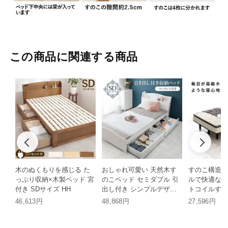
この商品に関連する商品
木のぬくもりを感じる た
おしゃれ可愛い 天然木す
すのこ構造×
っぷり収納×木製ベッド 宮
のこベッド セミダブル 引
ルで快適な寝
付き SDサイズ HH
出し付き シンプルデザイ
トコイルすの
ン HH
ミダブル HH
46,613円
48,868円
27,596円