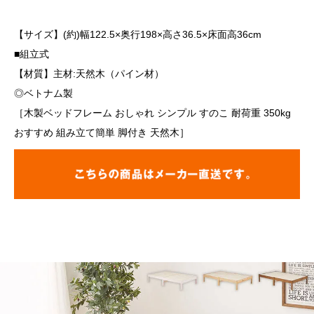
【サイズ】(約)幅122.5×奥行198×高さ36.5×床面高36cm
■組立式
【材質】主材:天然木（パイン材）
◎ベトナム製
［木製ベッドフレーム おしゃれ シンプル すのこ 耐荷重 350kg
おすすめ 組み立て簡単 脚付き 天然木］