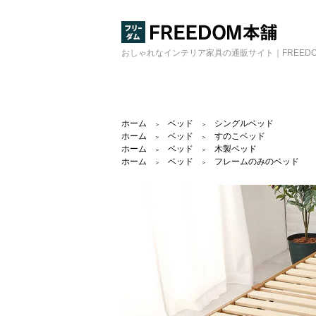
おしゃれなインテリア家具の通販サイト｜FREED
ホーム
ベッド
シングルベッド
＞
＞
ホーム
ベッド
すのこベッド
＞
＞
ホーム
ベッド
木製ベッド
＞
＞
ホーム
ベッド
フレームのみのベッド
＞
＞