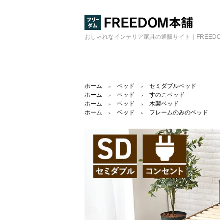
おしゃれなインテリア家具の通販サイト｜FREED
ホーム
ベッド
セミダブルベッド
＞
＞
ホーム
ベッド
すのこベッド
＞
＞
ホーム
ベッド
木製ベッド
＞
＞
ホーム
ベッド
フレームのみのベッド
＞
＞