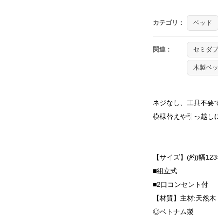
カテゴリ：
ベッド
関連：
セミダ
木製ベ
ネジなし、工具不要
模様替えや引っ越し
【サイズ】(約)幅123×
■組立式
■2口コンセント付
【材質】主材:天然木
◎ベトナム製