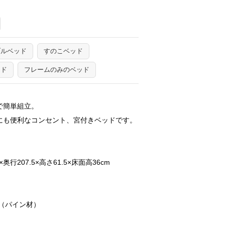
ブルベッド
すのこベッド
ッド
フレームのみのベッド
で簡単組立。
にも便利なコンセント、宮付きベッドです。
奥行207.5×高さ61.5×床面高36cm
（パイン材）