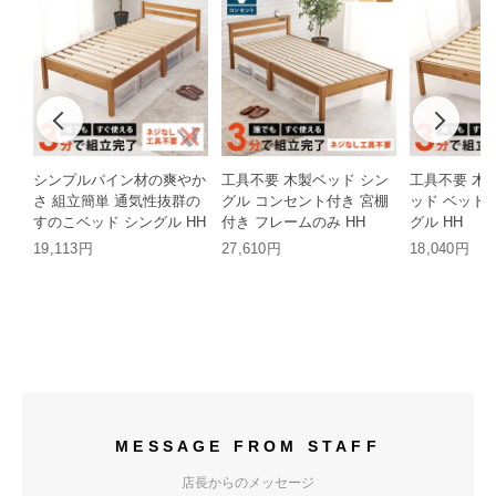
シンプルパイン材の爽やか
工具不要 木製ベッド シン
工具不要 木
さ 組立簡単 通気性抜群の
グル コンセント付き 宮棚
ッド ベッド
すのこベッド シングル HH
付き フレームのみ HH
グル HH
19,113円
27,610円
18,040円
MESSAGE FROM STAFF
店長からのメッセージ