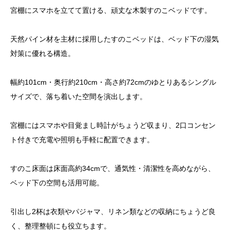
宮棚にスマホを立てて置ける、頑丈な木製すのこベッドです。
天然パイン材を主材に採用したすのこベッドは、ベッド下の湿気
対策に優れる構造。
幅約101cm・奥行約210cm・高さ約72cmのゆとりあるシングル
サイズで、落ち着いた空間を演出します。
宮棚にはスマホや目覚まし時計がちょうど収まり、2口コンセン
ト付きで充電や照明も手軽に配置できます。
すのこ床面は床面高約34cmで、通気性・清潔性を高めながら、
ベッド下の空間も活用可能。
引出し2杯は衣類やパジャマ、リネン類などの収納にちょうど良
く、整理整頓にも役立ちます。