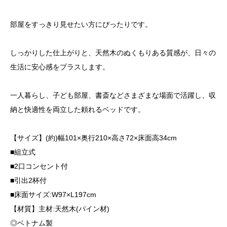
部屋をすっきり見せたい方にぴったりです。
しっかりした仕上がりと、天然木のぬくもりある質感が、日々の
生活に安心感をプラスします。
一人暮らし、子ども部屋、書斎などさまざまな場面で活躍し、収
納と快適性を両立した頼れるベッドです。
【サイズ】(約)幅101×奥行210×高さ72×床面高34cm
■組立式
■2口コンセント付
■引出2杯付
■床面サイズ:W97×L197cm
【材質】主材:天然木(パイン材)
◎ベトナム製