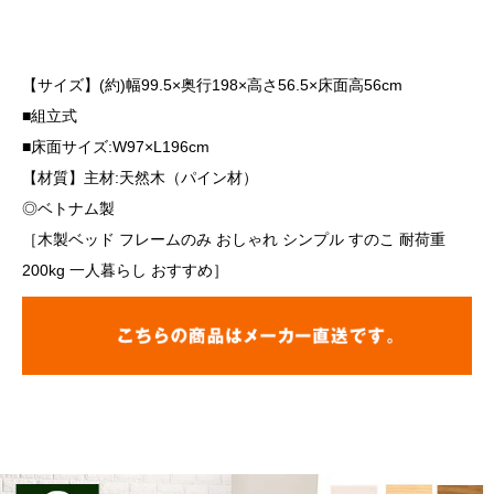
【サイズ】(約)幅99.5×奥行198×高さ56.5×床面高56cm
■組立式
■床面サイズ:W97×L196cm
【材質】主材:天然木（パイン材）
◎ベトナム製
［木製ベッド フレームのみ おしゃれ シンプル すのこ 耐荷重
200kg 一人暮らし おすすめ］