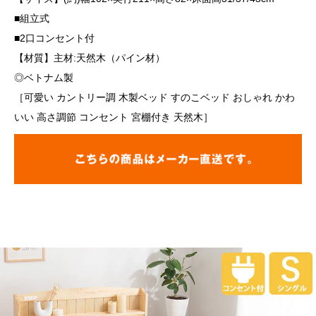
■組立式
■2口コンセント付
【材質】主材:天然木（パイン材）
◎ベトナム製
［可愛い カントリー調 木製ベッド すのこベッド おしゃれ かわ
いい 高さ調節 コンセント 宮棚付き 天然木］