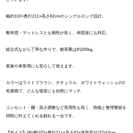
幅約102×奥行211×高さ82cmのシングルロング設計。
敷布団・マットレスとも相性が良く、布団派にも対応。
組立式ながら丁寧な作りで、耐荷重は約200kg。
家族や来客用にも安心して使えます。
カラーはライトブラウン、ナチュラル、ホワイトウォッシュの3
色展開で、どんな寝室にも自然にマッチ。
コンセント・棚・高さ調整など実用性も高く、快眠と整理整頓を
同時に叶えてくれる頼れる一台です。
【サイズ】(約)幅102×奥行211×高さ82×床面高31/37/43cm