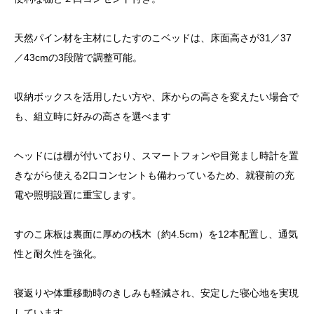
天然パイン材を主材にしたすのこベッドは、床面高さが31／37
／43cmの3段階で調整可能。
収納ボックスを活用したい方や、床からの高さを変えたい場合で
も、組立時に好みの高さを選べます
ヘッドには棚が付いており、スマートフォンや目覚まし時計を置
きながら使える2口コンセントも備わっているため、就寝前の充
電や照明設置に重宝します。
すのこ床板は裏面に厚めの桟木（約4.5cm）を12本配置し、通気
性と耐久性を強化。
寝返りや体重移動時のきしみも軽減され、安定した寝心地を実現
しています。