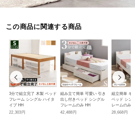
この商品に関連する商品
3分で組立完了 木製 ベッド
組み立て簡単 可愛い 引き
組立簡単 キ
フレーム シングル ハイタ
出し付きベッド シングル
ベッド シン
イプ HH
フレームのみ HH
レームのみ H
22,303円
42,488円
28,668円