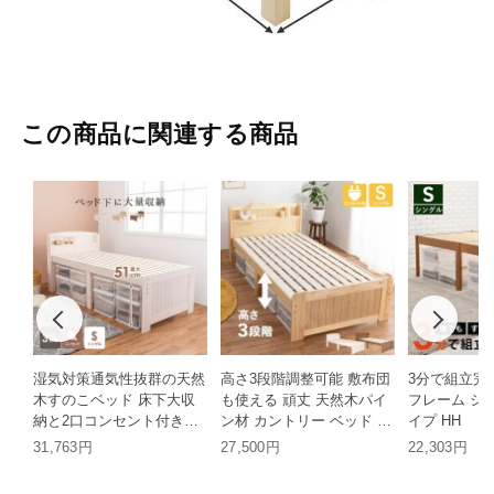
この商品に関連する商品
湿気対策通気性抜群の天然
高さ3段階調整可能 敷布団
3分で組立完
木すのこベッド 床下大収
も使える 頑丈 天然木パイ
フレーム シ
納と2口コンセント付きデ
ン材 カントリー ベッド シ
イプ HH
ザイン シングル HH
ングル HH
31,763円
27,500円
22,303円