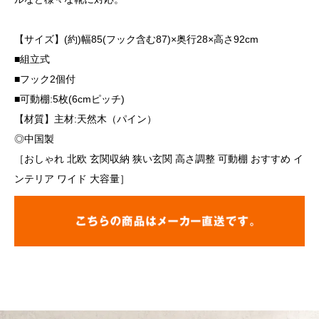
【サイズ】(約)幅85(フック含む87)×奥行28×高さ92cm
■組立式
■フック2個付
■可動棚:5枚(6cmピッチ)
【材質】主材:天然木（パイン）
◎中国製
［おしゃれ 北欧 玄関収納 狭い玄関 高さ調整 可動棚 おすすめ イ
ンテリア ワイド 大容量］