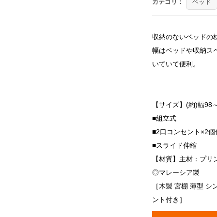
カテゴリ：
ベッド
収納のないベッドの
幅はベッドや収納ス
いていて便利。
【サイズ】(約)幅98～
■組立式
■2口コンセント×2個
■スライド伸縮
【材質】主材：プリ
◎マレーシア製
［木製 宮棚 薄型 シ
ント付き］