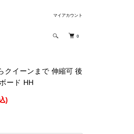
マイアカウント
0
らクイーンまで 伸縮可 後
ボード HH
込)