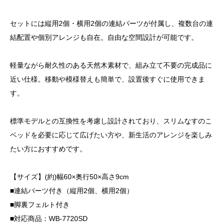
セットには縦用2個・横用2個の連結パーツが付属し、複数台の連
結配置や個別アレンジも自在。自由な空間設計が可能です。
軽量ながら耐久性のある天然木素材で、組み立て不要の完成品に
近い仕様。移動や模様替えも簡単で、設置後すぐに使用できま
す。
標準モデルとの互換性を考慮し設計されており、スリムなすのこ
ベッドを必要に応じて広げたい方や、新生活のアレンジを楽しみ
たい方におすすめです。
【サイズ】(約)幅60×奥行50×高さ9cm
■連結パーツ付き（縦用2個、横用2個）
■脚裏フェルト付き
■対応商品：WB-7720SD