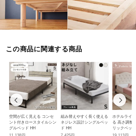
この商品に関連する商品
空間が広く見える コンセ
組み替えやすく長く使える
ホテルライク
ント付きロースタイルシン
ネジレス設計シングルベッ
る 高さ調整
グルベッド HH
ド HH
リックベッド 
11,138円
7,425円
19,113円