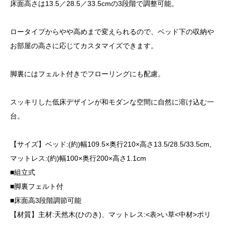
床面高さは13.5／28.5／33.5cmの3段階で調整可能。
ロータイプからやや高めまで変えられるので、ベッド下の収納や
お部屋の高さに応じてカスタマイズできます。
脚裏にはフェルト付きでフローリングにも配慮。
スッキリした低床デザインが和モダンな空間に自然に溶け込む一
台。
【サイズ】ベッド:(約)幅109.5×奥行210×高さ13.5/28.5/33.5cm,
マットレス:(約)幅100×奥行200×高さ1.1cm
■組立式
■脚裏フェルト付
■床面高3段階調節可能
【材質】主材:天然木(ひのき)、マットレス:<表>い草<中材>ポリ