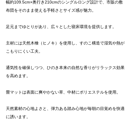
幅約109.5cm×奥行き210cmのシングルロング設計で、市販の敷
布団をそのまま使える手軽さとサイズ感が魅力。
足元までゆとりがあり、広々とした寝床環境を提供します。
主材には天然木檜（ヒノキ）を使用し、すのこ構造で湿気や熱が
こもりにくい工夫。
通気性を確保しつつ、ひのき本来の自然な香りがリラックス効果
を高めます。
畳マットは表面に爽やかない草、中材にポリエステルを使用。
天然素材の心地よさと、弾力ある踏み心地が毎朝の目覚めを快適
に誘います。