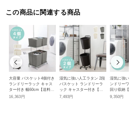
この商品に関連する商品
大容量 バスケット4個付き
湿気に強い人工ラタン 2段
湿気に強いラ
ランドリーラック キャス
バスケット ランドリーラ
ンドリーワゴ
ター付き 幅60cm【送料無
ック キャスター付き【送
回り収納【送
料】 HH
料無料】 HH
16,363円
7,493円
9,350円