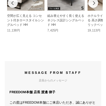
空間が広く見える コンセ
組み替えやすく長く使える
ホテルライク
ント付きロースタイルシン
ネジレス設計シングルベッ
る 高さ調整
グルベッド HH
ド HH
リックベッド 
11,138円
7,425円
19,113円
MESSAGE FROM STAFF
店長からのメッセージ
FREEDOM本舗 店長 渡邊 律子
この度はFREEDOM本舗にご来店いただき、誠にありがと