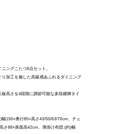
イニングこたつ6点セット。
ぐり加工を施した高級感あふれるダイニング
天板高さを4段階に調節可能な多段継脚タイ
150×奥行85×高さ43/50/63/70cm、チェ
9×高さ88×座面高42cm、薄掛け布団:(約)幅