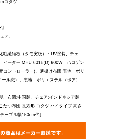
cmコタツ:
）
ス付
ェア:
化粧繊維板（タモ突板）・UV塗装、チェ
ーター:MHU-601E(D) 600W ハロゲン
元コントローラー)、薄掛け布団:表地 ポリ
ニール織）、裏地 ポリエステル（ボア）、
製、布団:中国製、チェア:インドネシア製
こたつ布団 長方形 コタツ ハイタイプ 高さ
テーブル幅150cm代］