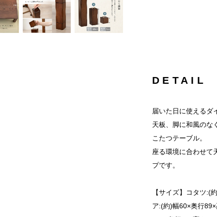
DETAIL
届いた日に使えるダ
天板、脚に和風のな
こたつテーブル。
座る環境に合わせて
プです。
【サイズ】コタツ:(約)幅
ア:(約)幅60×奥行8