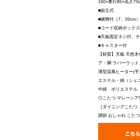
150×奥行85×高さ73
■組立式
■継脚付（7、20cm
■コード収納ボック
■天板固定ネジ付、チ
■キャスター付
【材質】天板:天然木
ア・脚:ラバーウッド、ヒ
薄型温風ヒーター(手
エステル・綿（シェ
中綿 ポリエステル
◎こたつ:マレーシア
［ダイニングこたつ 
調節 おしゃれ こたつ