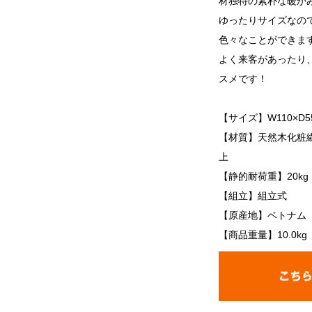
材独特の素朴な暖か
ゆったりサイズなの
色々なことができま
よく来客があったり
スメです！
【サイズ】W110×D55
【材質】天然木化粧繊
上
【静的耐荷重】20kg
【組立】組立式
【原産地】ベトナム
【商品重量】10.0kg