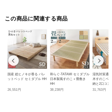
この商品に関連する商品
国産 総ヒノキが香る パレ
和らぐ-TATAMI セミダブル
湿気対策通気
ットベッド セミダブル HH
日本製風すのこ＋畳敷き
木すのこベッ
HH
納と2口コン
ザイン セミダ
26,551円
38,238円
31,763円