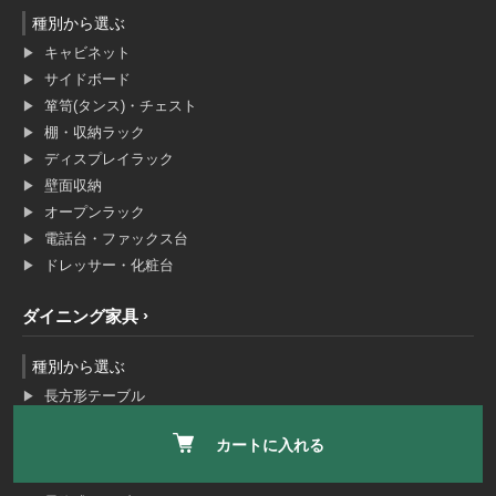
種別から選ぶ
キャビネット
サイドボード
箪笥(タンス)・チェスト
棚・収納ラック
ディスプレイラック
壁面収納
オープンラック
電話台・ファックス台
ドレッサー・化粧台
ダイニング家具
種別から選ぶ
長方形テーブル
正方形テーブル
カートに入れる
円形テーブル
伸長式テーブル