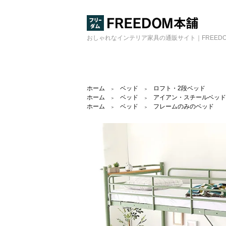
おしゃれなインテリア家具の通販サイト｜FREED
ホーム
ベッド
ロフト・2段ベッド
＞
＞
ホーム
ベッド
アイアン・スチールベッド
＞
＞
ホーム
ベッド
フレームのみのベッド
＞
＞