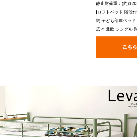
静止耐荷重：(約)120
[ロフトベッド 階段
納 子ども部屋ベッド
広々 北欧 シングル 