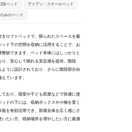
2段ベッド
アイアン・スチールベッド
ムのみのベッド
付きロフトベッドで、限られたスペースを最
ベッド下の空間を収納に活用することで、お
理整頓できます。ベッド本体にはしっかりと
おり、安心して眠れる安定感を提供。階段
るように設計されており、さらに階段部分自
備えています。
しており、寝室や子ども部屋などで快適に使
ベッドの下には、収納ボックスや小物を置く
床面を有効活用でき、部屋全体を広く感じさ
使いたい方、収納場所を増やしたい方に最適