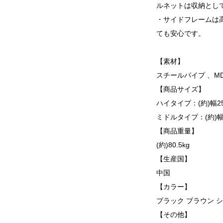
ルネットは収納とし
・サイドフレームは高
ても安心です。
【素材】
スチールパイプ 、M
【商品サイズ】
ハイタイプ：(約)幅255
ミドルタイプ：(約)幅2
【商品重量】
(約)80.5kg
【生産国】
中国
【カラー】
ブラック ブラウン 
【その他】