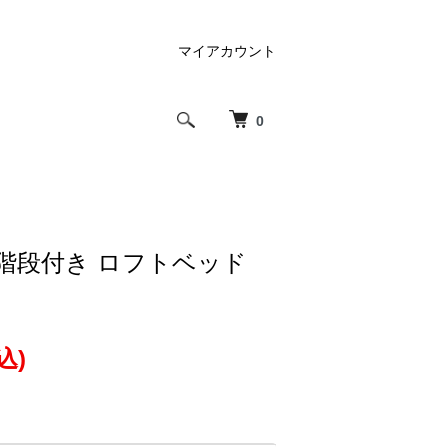
マイアカウント
0
 階段付き ロフトベッド
込)