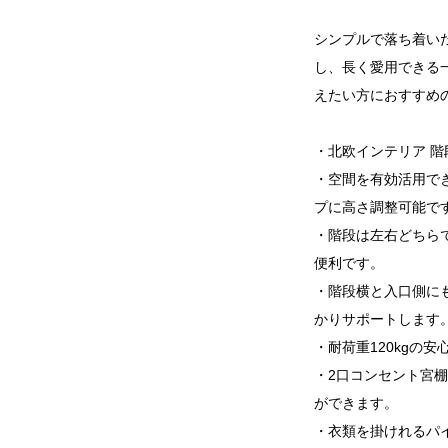
シンプルで落ち着い
し、長く愛用できる
えたい方におすすめ
・北欧インテリア 階
・空間を有効活用で
プに高さ調整可能で
・階段は左右どちら
便利です。
・階段横と入口側に
かりサポートします
・耐荷重120kgの
・2口コンセント宮
ができます。
・衣類を掛けれるパ