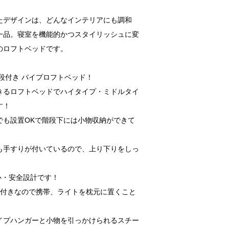
たデザインは、どんなインテリアにも調和
一品。寝室を機能的かつスタイリッシュに変
のロフトベッドです。
段付き パイプロフトベッド！
きるロフトベッドでハイタイプ・ミドルタイ
す！
でも設置OKで階段下には小物収納ができて
も手すりが付いているので、上り下りをしっ
。
安心・安全設計です！
棚付きなので携帯、ライトを枕元に置くこと
イプハンガーと小物を引っかけられるスチー