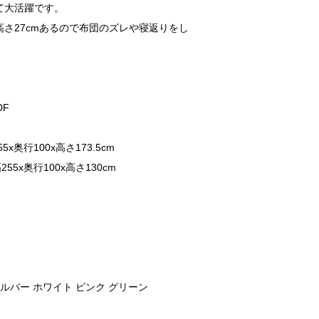
て大活躍です。
さ27cmあるので布団のズレや寝返りをし
DF
x奥行100x高さ173.5cm
55x奥行100x高さ130cm
シルバー ホワイト ピンク グリーン